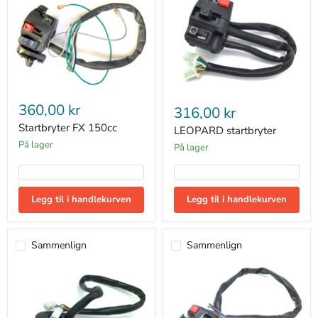
Startbryter
LEOPARD
FX
startbryter
360,00 kr
316,00 kr
150cc
Startbryter FX 150cc
LEOPARD startbryter
På lager
På lager
Legg til i handlekurven
Legg til i handlekurven
Sammenlign
Sammenlign