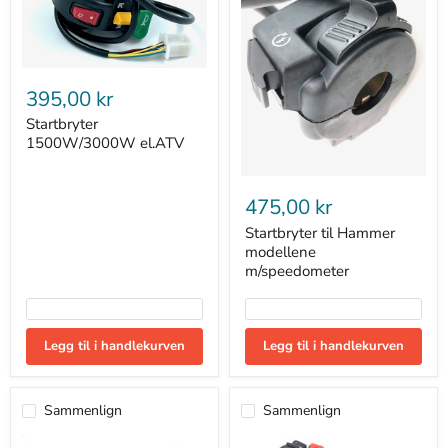
Startbryter
1500W/3000W
395,00 kr
el.ATV
Startbryter
1500W/3000W el.ATV
Startbryter
til
475,00 kr
Hammer
modellene
Startbryter til Hammer
m/speedometer
modellene
m/speedometer
Legg til i handlekurven
Legg til i handlekurven
Sammenlign
Sammenlign