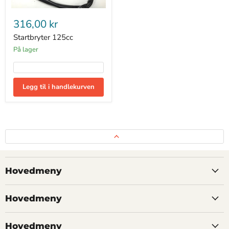
Startbryter
125cc
316,00 kr
Startbryter 125cc
På lager
Legg til i handlekurven
Hovedmeny
Hovedmeny
Hovedmeny