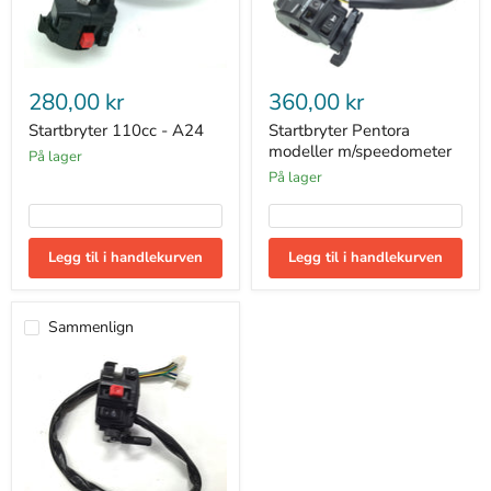
Startbryter
Startbryter
110cc
Pentora
280,00 kr
360,00 kr
-
modeller
A24
m/speedometer
Startbryter 110cc - A24
Startbryter Pentora
modeller m/speedometer
På lager
På lager
Legg til i handlekurven
Legg til i handlekurven
Sammenlign