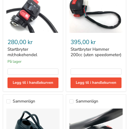
Startbryter
Startbryter
m/chokehendel
Hammer
280,00 kr
395,00 kr
200cc
(uten
Startbryter
Startbryter Hammer
speedometer)
m/chokehendel
200cc (uten speedometer)
På lager
Legg til i handlekurven
Legg til i handlekurven
Sammenlign
Sammenlign