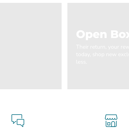
Open Box
Their return, your re
today, shop new excl
less.