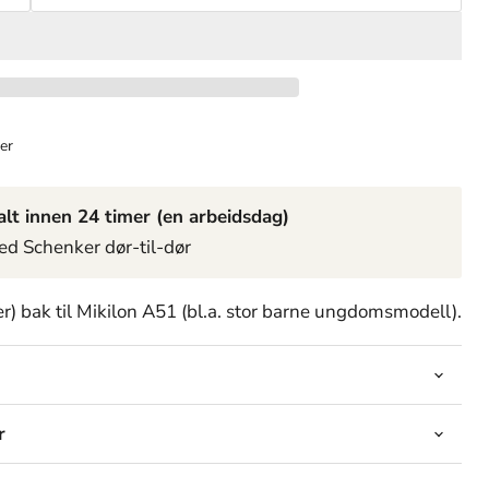
er
lt innen 24 timer (en arbeidsdag)
ed Schenker dør-til-dør
r) bak til Mikilon A51 (bl.a. stor barne ungdomsmodell).
r