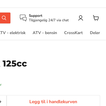
Support
Tilgjengelig 24/7 via chat
TV - elektrisk
ATV - bensin
CrossKart
Deler
 125cc
r
Legg til i handlekurven