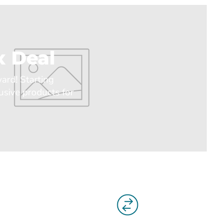
 Deal
ward! Starting
usive products for