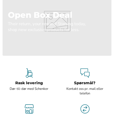
Open Box Deal
Their return, your reward! Starting today,
shop new exclusive products for less.
Rask levering
Spørsmål?
Dør-til-dør med Schenker
Kontakt oss pr. mail eller
telefon