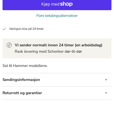
Flere betalingsalternativer
Produkt
Produkt
Produkt
19,99 kr
19,99 kr
19,99 kr
Vanligvis klar på 24 timer
View product
View product
View product
Vi sender normalt innen 24 timer (en arbeidsdag)
Rask levering med Schenker dør-til-dør
Sal til Hammer modellene.
Sendingsinformasjon
Returrett og garantier