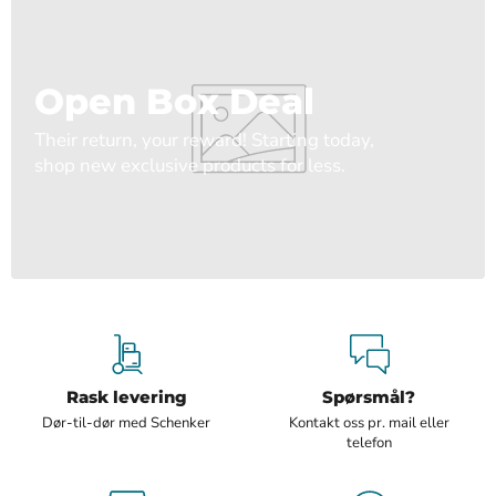
Open Box Deal
Their return, your reward! Starting today,
shop new exclusive products for less.
Rask levering
Spørsmål?
Dør-til-dør med Schenker
Kontakt oss pr. mail eller
telefon