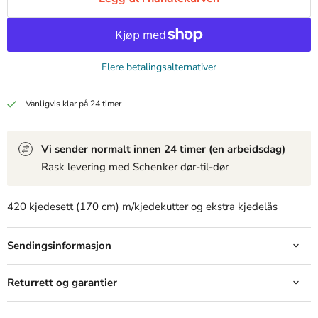
Produkt
Produkt
Produkt
Flere betalingsalternativer
19,99 kr
19,99 kr
19,99 kr
View product
View product
View product
Vanligvis klar på 24 timer
Vi sender normalt innen 24 timer (en arbeidsdag)
Rask levering med Schenker dør-til-dør
420 kjedesett (170 cm) m/kjedekutter og ekstra kjedelås
Sendingsinformasjon
Returrett og garantier