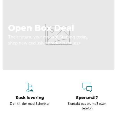
Open Box Deal
Their return, your reward! Starting today,
shop new exclusive products for less.
Rask levering
Spørsmål?
Dør-til-dør med Schenker
Kontakt oss pr. mail eller
telefon