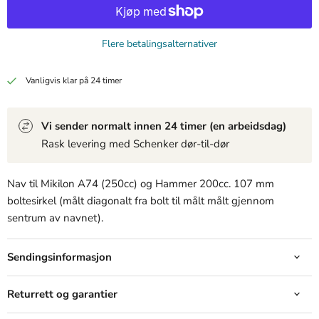
Flere betalingsalternativer
Produkt
Produkt
Produkt
19,99 kr
19,99 kr
19,99 kr
Vanligvis klar på 24 timer
View product
View product
View product
Vi sender normalt innen 24 timer (en arbeidsdag)
Rask levering med Schenker dør-til-dør
Nav til Mikilon A74 (250cc) og Hammer 200cc. 107 mm
boltesirkel (målt diagonalt fra bolt til målt målt gjennom
sentrum av navnet).
Sendingsinformasjon
Returrett og garantier