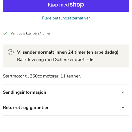
Flere betalingsalternativer
Produkt
Produkt
Produkt
19,99 kr
19,99 kr
19,99 kr
Vanligvis klar på 24 timer
View product
View product
View product
Vi sender normalt innen 24 timer (en arbeidsdag)
Rask levering med Schenker dør-til-dør
Startmotor til 250cc motorer. 11 tenner.
Sendingsinformasjon
Returrett og garantier