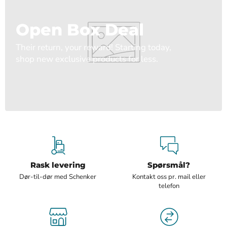
Open Box Deal
Their return, your reward! Starting today,
shop new exclusive products for less.
Rask levering
Spørsmål?
Dør-til-dør med Schenker
Kontakt oss pr. mail eller
telefon