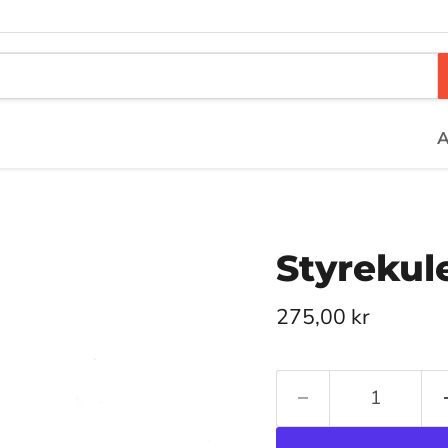
A
Styrekul
Pris nå
275,00 kr