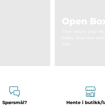
Open Box
Their return, your re
today, shop new excl
less.
Spørsmål?
Hente i butikk/l