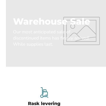
Warehouse Sale
Our most anticipated sale of
discontinued items has finally arrived!
While supplies last.
Rask levering