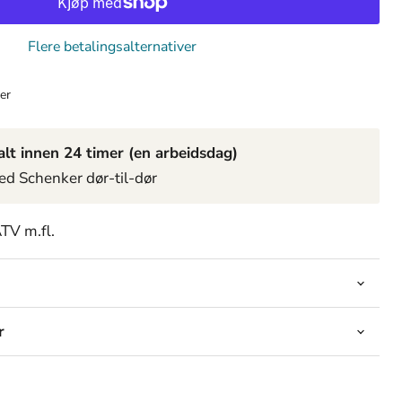
Flere betalingsalternativer
er
lt innen 24 timer (en arbeidsdag)
ed Schenker dør-til-dør
TV m.fl.
r