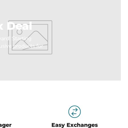
 Deal
ward! Starting
usive products for
ager
Easy Exchanges