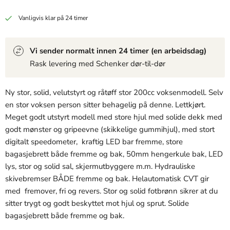
19,99 kr
19,99 kr
19,99 kr
View product
View product
View product
Vanligvis klar på 24 timer
Vi sender normalt innen 24 timer (en arbeidsdag)
Rask levering med Schenker dør-til-dør
Ny stor, solid, velutstyrt og råtøff stor 200cc voksenmodell. Selv
en stor voksen person sitter behagelig på denne. Lettkjørt.
Meget godt utstyrt modell med store hjul med solide dekk med
godt mønster og gripeevne (skikkelige gummihjul), med stort
digitalt speedometer, kraftig LED bar fremme, store
bagasjebrett både fremme og bak, 50mm hengerkule bak, LED
lys, stor og solid sal, skjermutbyggere m.m. Hydrauliske
skivebremser BÅDE fremme og bak. Helautomatisk CVT gir
med fremover, fri og revers. Stor og solid fotbrønn sikrer at du
sitter trygt og godt beskyttet mot hjul og sprut. Solide
bagasjebrett både fremme og bak.