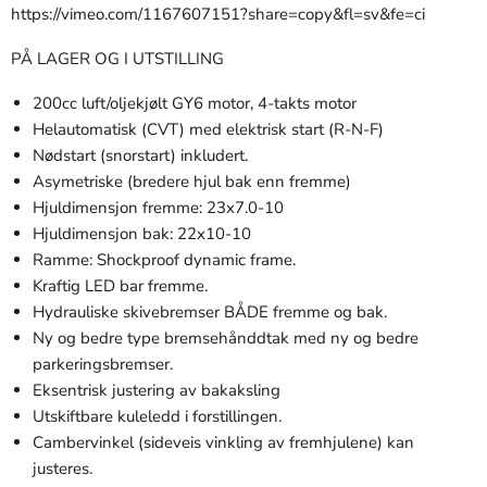
https://vimeo.com/1167607151?share=copy&fl=sv&fe=ci
PÅ LAGER OG I UTSTILLING
200cc luft/oljekjølt GY6 motor, 4-takts motor
Helautomatisk (CVT) med elektrisk start (R-N-F)
Nødstart (snorstart) inkludert.
Asymetriske (bredere hjul bak enn fremme)
Hjuldimensjon fremme: 23x7.0-10
Hjuldimensjon bak: 22x10-10
Ramme: Shockproof dynamic frame.
Kraftig LED bar fremme.
Hydrauliske skivebremser BÅDE fremme og bak.
Ny og bedre type bremsehånddtak med ny og bedre
parkeringsbremser.
Eksentrisk justering av bakaksling
Utskiftbare kuleledd i forstillingen.
Cambervinkel (sideveis vinkling av fremhjulene) kan
justeres.