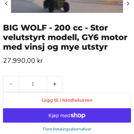
BIG WOLF - 200 cc - Stor
velutstyrt modell, GY6 motor
med vinsj og mye utstyr
Pris nå
27.990,00 kr
Legg til i handlekurven
Produkt
Produkt
Produkt
Flere betalingsalternativer